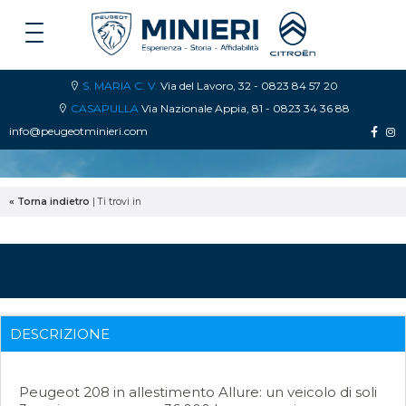
S. MARIA C. V.
Via del Lavoro, 32 - 0823 84 57 20
CASAPULLA
Via Nazionale Appia, 81 - 0823 34 36 88
info@peugeotminieri.com
« Torna indietro
|
Ti trovi in
DESCRIZIONE
Peugeot 208 in allestimento Allure: un veicolo di soli