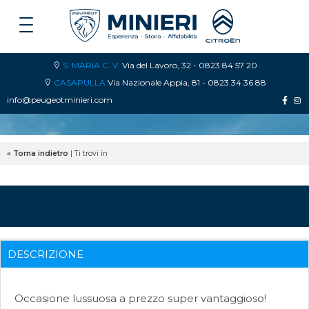
S. MARIA C. V.
Via del Lavoro, 32 - 0823 84 57 20
CASAPULLA
Via Nazionale Appia, 81 - 0823 34 36 88
info@peugeotminieri.com
« Torna indietro
|
Ti trovi in
DESCRIZIONE
Occasione lussuosa a prezzo super vantaggioso!