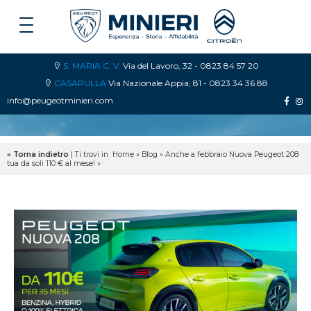
S. MARIA C. V.
Via del Lavoro, 32 - 0823 84 57 20
CASAPULLA
Via Nazionale Appia, 81 - 0823 34 36 88
info@peugeotminieri.com
« Torna indietro
|
Ti trovi in
Home
»
Blog
»
Anche a febbraio Nuova Peugeot 208
tua da soli 110 € al mese!
»