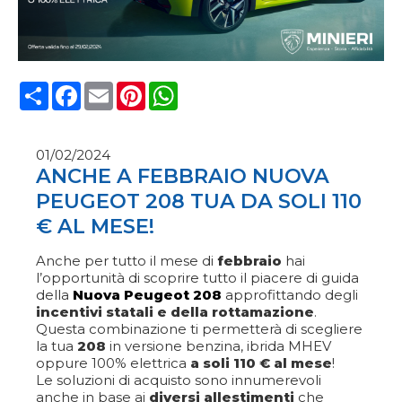
Condividi
Facebook
Email
Pinterest
WhatsApp
01/02/2024
ANCHE A FEBBRAIO NUOVA
PEUGEOT 208 TUA DA SOLI 110
€ AL MESE!
Anche per tutto il mese di
febbraio
hai
l’opportunità di scoprire tutto il piacere di guida
della
Nuova Peugeot 208
approfittando degli
incentivi statali e della rottamazione
.
Questa combinazione ti permetterà di scegliere
la tua
208
in versione benzina, ibrida MHEV
oppure 100% elettrica
a soli 110 € al mese
!
Le soluzioni di acquisto sono innumerevoli
anche in base ai
diversi allestimenti
che